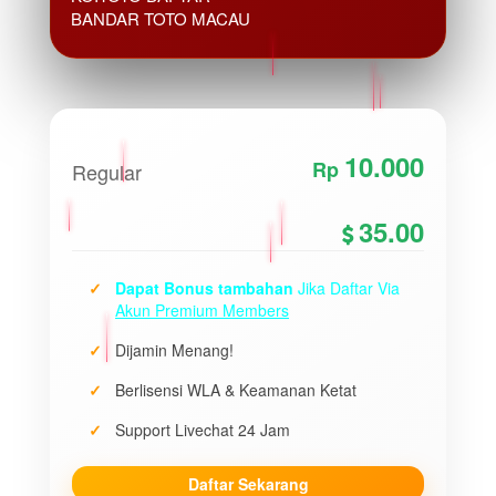
BANDAR TOTO MACAU
10.000
Rp
Regular
35.00
Dapat Bonus tambahan
Jika Daftar Via
Akun Premium Members
Dijamin Menang!
Berlisensi WLA & Keamanan Ketat
Support Livechat 24 Jam
Daftar Sekarang