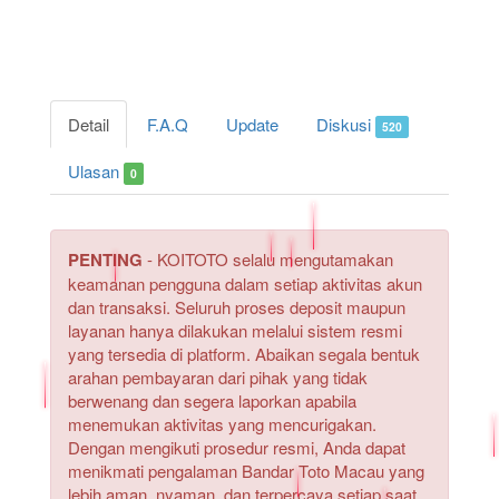
Detail
F.A.Q
Update
Diskusi
520
Ulasan
0
PENTING
- KOITOTO selalu mengutamakan
keamanan pengguna dalam setiap aktivitas akun
dan transaksi. Seluruh proses deposit maupun
layanan hanya dilakukan melalui sistem resmi
yang tersedia di platform. Abaikan segala bentuk
arahan pembayaran dari pihak yang tidak
berwenang dan segera laporkan apabila
menemukan aktivitas yang mencurigakan.
Dengan mengikuti prosedur resmi, Anda dapat
menikmati pengalaman Bandar Toto Macau yang
lebih aman, nyaman, dan terpercaya setiap saat.