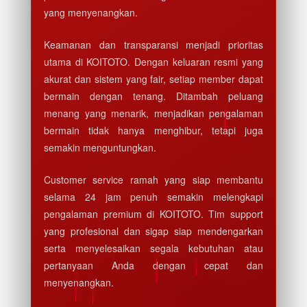
yang menyenangkan.
Keamanan dan transparansi menjadi prioritas
utama di KOITOTO. Dengan keluaran resmi yang
akurat dan sistem yang fair, setiap member dapat
bermain dengan tenang. Ditambah peluang
menang yang menarik, menjadikan pengalaman
bermain tidak hanya menghibur, tetapi juga
semakin menguntungkan.
Customer service ramah yang siap membantu
selama 24 jam penuh semakin melengkapi
pengalaman premium di KOITOTO. Tim support
yang profesional dan sigap siap mendengarkan
serta menyelesaikan segala kebutuhan atau
pertanyaan Anda dengan cepat dan
menyenangkan.