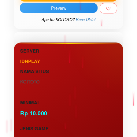
Preview
Apa Itu KOITOTO?
Baca Disini
SERVER
IDNPLAY
NAMA SITUS
KOITOTO
MINIMAL
Rp
10,000
JENIS GAME