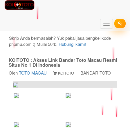
KOITOTO : Akses Link Bandar Toto Macau Resmi
Situs No 1 Di Indonesia
Toggle
navigation
Skrip Anda bermasalah? Yuk pakai jasa bengkel kode
phpmu.com :) Mulai 50rb.
Hubungi kami!
KOITOTO : Akses Link Bandar Toto Macau Resmi
Situs No 1 Di Indonesia
Oleh
TOTO MACAU
BANDAR TOTO
KOITOTO