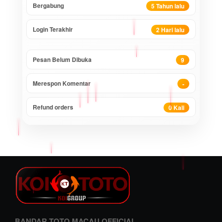
Bergabung
5 Tahun lalu
Login Terakhir
2 Hari lalu
Pesan Belum Dibuka
9
Merespon Komentar
-
Refund orders
0 Kali
BANDAR TOTO MACAU OFFICIAL